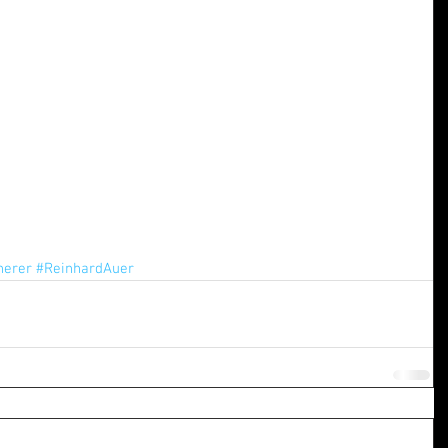
herer
#ReinhardAuer