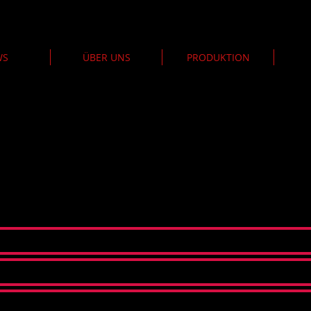
WS
ÜBER UNS
PRODUKTION
 Nachricht über dieses Formular zukommen lassen,
wenn Sie me
eine einfache Art und Weise mit uns in Kontakt treten wollen.