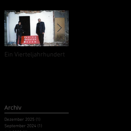
Ein Vierteljahrhundert
„Freies Theater“
kommt nach China
Archiv
Dezember 2025
(1)
1 Beitrag
September 2024
(1)
1 Beitrag