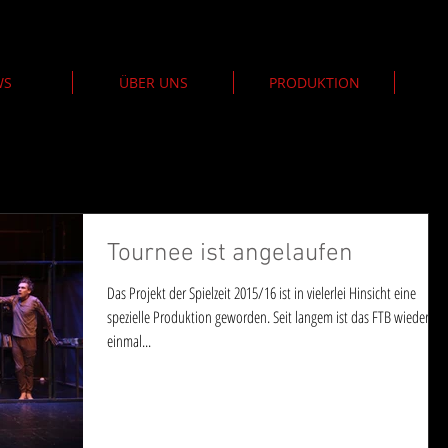
WS
ÜBER UNS
PRODUKTION
Tournee ist angelaufen
Das Projekt der Spielzeit 2015/16 ist in vielerlei Hinsicht eine
spezielle Produktion geworden. Seit langem ist das FTB wieder
einmal...